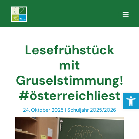
Zum
Inhalt
Main
springen
Men
Lesefrühstück
mit
Gruselstimmung!
#österreichliest
Open
24. Oktober 2025
|
Schuljahr 2025/2026