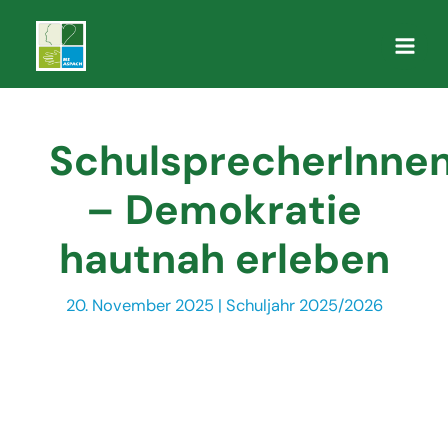
Zum
Inhalt
Main
springen
Men
SchulsprecherInne
– Demokratie
hautnah erleben
20. November 2025
|
Schuljahr 2025/2026